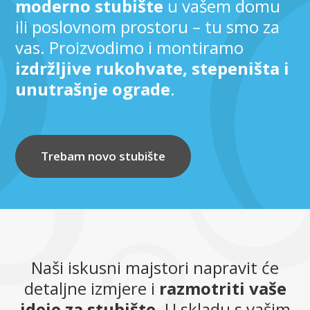
moderno stubište
u vašem domu
ili poslovnom prostoru – tu smo za
vas. Proizvodimo i montiramo
izdržljive rukohvate, stepeništa i
unutrašnje ograde
.
Trebam novo stubište
Naši iskusni majstori napravit će
detaljne izmjere i
razmotriti vaše
ideje za stubište
. U skladu s vašim