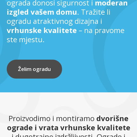
ograda donosi sigurnost i
moderan
izgled vašem domu
. Tražite li
ogradu atraktivnog dizajna i
vrhunske kvalitete
– na pravome
ste mjestu.
Želim ogradu
Proizvodimo i montiramo
dvorišne
ograde i vrata vrhunske kvalitete
i dugotrajne izdržljivosti. Ograde i