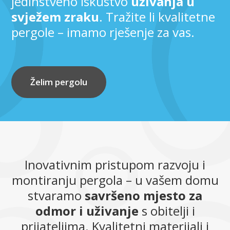
jedinstveno iskustvo
uživanja u
svježem zraku
. Tražite li kvalitetne
pergole – imamo rješenje za vas.
Želim pergolu
Inovativnim pristupom razvoju i
montiranju pergola – u vašem domu
stvaramo
savršeno mjesto za
odmor i uživanje
s obitelji i
prijateljima. Kvalitetni materijali i