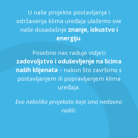
U naše projekte postavljanja i
održavanja klima uređaja ulažemo sve
naše dosadašnje
znanje, iskustvo i
energiju
.
Posebno nas raduje vidjeti
zadovoljstvo i oduševljenje na licima
naših klijenata
– nakon što završimo s
postavljanjem ili popravljanjem klima
uređaja.
Evo nekoliko projekata koje smo nedavno
radili: