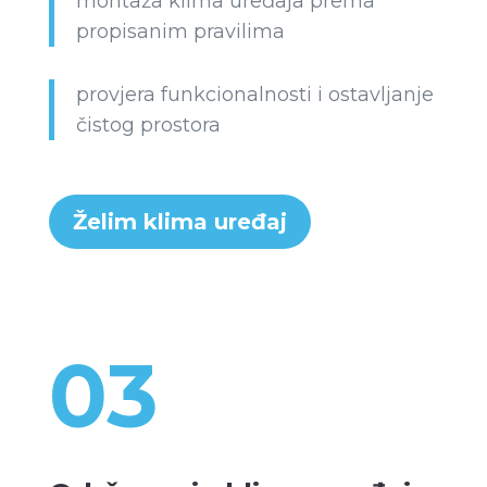
montaža klima uređaja prema
propisanim pravilima
provjera funkcionalnosti i ostavljanje
čistog prostora
Želim klima uređaj
03