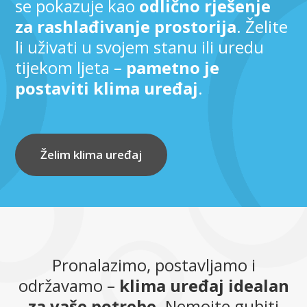
se pokazuje kao
odlično rješenje
za rashlađivanje prostorija
. Želite
li uživati u svojem stanu ili uredu
tijekom ljeta –
pametno je
postaviti klima uređaj
.
Želim klima uređaj
Pronalazimo, postavljamo i
održavamo –
klima uređaj idealan
za vaše potrebe
. Nemojte gubiti